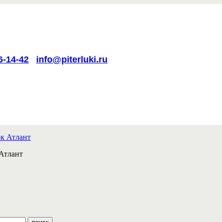
6-14-42
info@piterluki.ru
Атлант